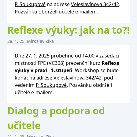
P. Soukupové
na adrese
Veleslavínova 342/42
.
Pozvánku obdrželi učitelé e-mailem.
Reflexe výuky: jak na to?!
28. 1. 25, Miroslav Zíka
Dne 27. 1. 2025 proběhne od 14.00 v zasedací
místnosti FPE (VC308) prezenční kurz
Reflexe
výuky v praxi - 1.stupeň
. Workshop se bude
konat na adrese
Veleslavínova 342/42
, pod
vedením
P. Soukupové
. Pozvánku obdrželi
učitelé e-mailem.
Dialog a podpora od
učitele
21. 1. 25, Miroslav Zíka